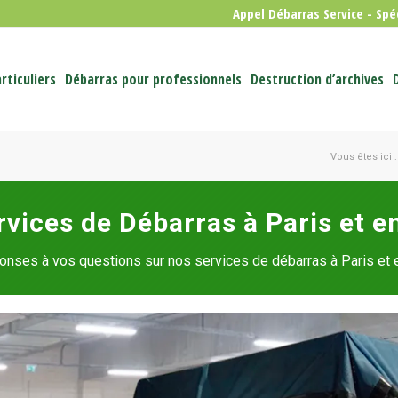
Appel Débarras Service - Spé
rticuliers
Débarras pour professionnels
Destruction d’archives
Vous êtes ici :
rvices de Débarras à Paris et e
onses à vos questions sur nos services de débarras à Paris et 