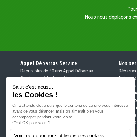
Pour
Nous nous déplaçons chez
Appel Débarras Service
Nos ser
Depuis plus de 30 ans Appel Débarras
Débarras 
Service, est à la disposition des
Débarras 
particuliers et des professionnels pour
Débarras 
tous les débarras d’appartements, de
Destructi
maisons, de locaux, caves, greniers,
Démolitio
situés en Île-de-France.
Location 
Notre entreprise Appel Débarras
Débarras 
Service, évacue toutes sortes
Débarras 
d’encombrants et tous nos déchets
informati
sont soigneusement recyclés.
Débarras 