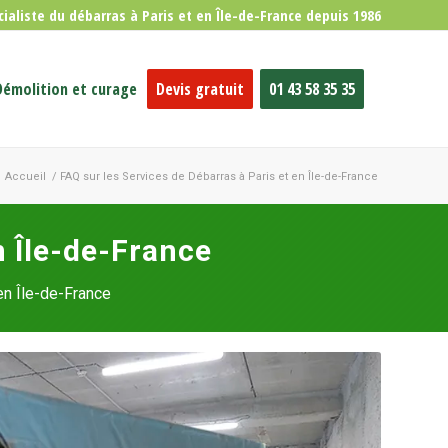
cialiste du débarras à Paris et en Île-de-France depuis 1986
Démolition et curage
Devis gratuit
01 43 58 35 35
Accueil
/
FAQ sur les Services de Débarras à Paris et en Île-de-France
n Île-de-France
en Île-de-France