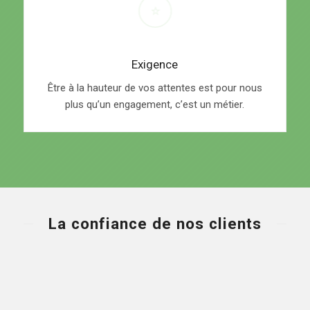
Exigence
Être à la hauteur de vos attentes est pour nous
plus qu’un engagement, c’est un métier.
La confiance de nos clients
★★★★★
J’ai trouvé ce service sur le
web & je suis ravi de faire une
recommandation. Un service très