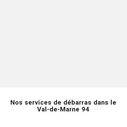
courtois, rapide et professionnel. Le
propriétaire respect le devis, les délais et
prends un intérêt que tout se passe bien.
Première expérience avec cette société
et je suis très content. Merci Appel
Débarras Service !
Dany
Avis sur Google
Nos services de débarras dans le
Val-de-Marne 94