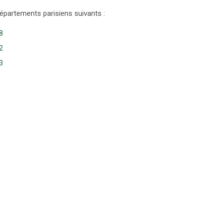
épartements parisiens suivants :
8
2
3