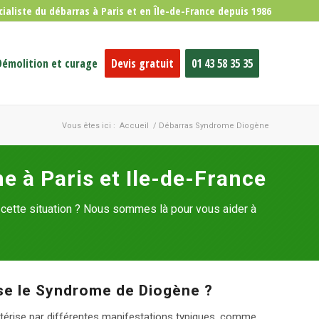
cialiste du débarras à Paris et en Île-de-France depuis 1986
Démolition et curage
Devis gratuit
01 43 58 35 35
Vous êtes ici :
Accueil
/
Débarras Syndrome Diogène
 à Paris et Ile-de-France
cette situation ? Nous sommes là pour vous aider à
ise le Syndrome de Diogène ?
érise par différentes manifestations typiques, comme