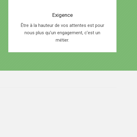
Exigence
Être à la hauteur de vos attentes est pour
nous plus qu’un engagement, c’est un
métier.
courtois, rapide et professionnel. Le
vec cette société et je suis très