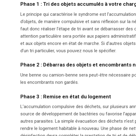
Phase 1 :
Tri des objets accumulés à votre char
Le principe qui caractérise le syndrome est l’accumulation
d’objets, de manière compulsive et sans réflexion sur la néc
faut donc réaliser l’étape de tri avant se débarrasser des
attention particulière sera portée aux papiers administratif
et aux objets encore en état de marche. Si d’autres objets d
d’un tri particulier, vous pouvez nous le spécifier.
Phase 2 :
Débarras des objets et encombrants 
Une benne ou camion-benne sera peut-être nécessaire pou
les encombrants non gardés.
Phase 3 :
Remise en état du logement
L’accumulation compulsive des déchets, sur plusieurs an
source de développement de bactéries ou favorise l’appari
autres parasites. La simple évacuation des déchets n’est 
rendre le logement habitable à nouveau. Une phase de net
désinfection devra compléter la prestation de tri et de dé