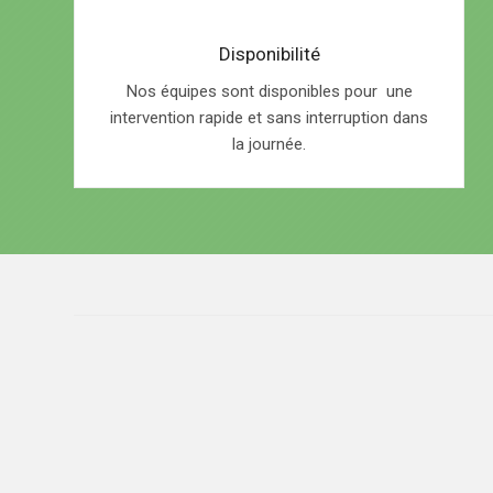
Disponibilité
Nos équipes sont disponibles pour une
intervention rapide et sans interruption dans
la journée.
★★★★★
J’ai trouvé ce service su
propriétaire respect le devis, les dél
content. Merci Appel Débarras Servic