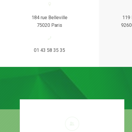
184 rue Belleville
119 
75020 Paris
9260
01 43 58 35 35