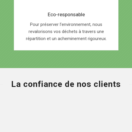
Eco-responsable
Pour préserver l’environnement, nous
revalorisons vos déchets à travers une
répartition et un acheminement rigoureux.
La confiance de nos clients
r le web & je suis ravi de faire une recommandation. Un service très 
ais et prends un intérêt que tout se passe bien. Première expérience a
e !