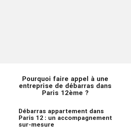
et je suis très content. Merci Appel
Débarras Service !
Dany
Avis sur Google
Pourquoi faire appel à une
entreprise de débarras dans
Paris 12ème ?
Débarras appartement dans
Paris 12
:
un accompagnement
sur-mesure