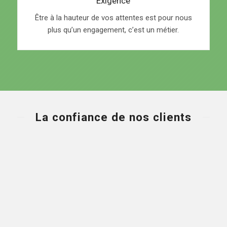
Exigence
Être à la hauteur de vos attentes est pour nous
plus qu’un engagement, c’est un métier.
La confiance de nos clients
★★★★★
J’ai trouvé ce service sur le
web & je suis ravi de faire une
recommandation. Un service très
courtois, rapide et professionnel. Le
propriétaire respect le devis, les délais et
prends un intérêt que tout se passe bien.
Première expérience avec cette société