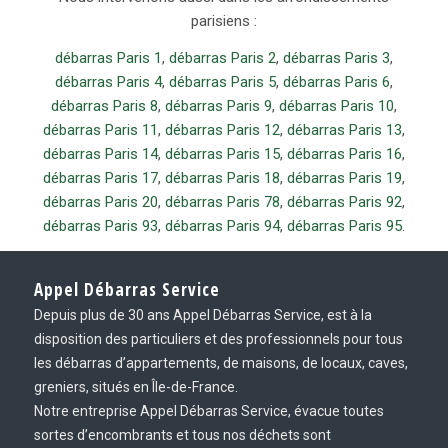
parisiens :
débarras Paris 1
,
débarras Paris 2
,
débarras Paris 3
,
débarras Paris 4
,
débarras Paris 5
,
débarras Paris 6
,
débarras Paris 8
,
débarras Paris 9
,
débarras Paris 10
,
débarras Paris 11
,
débarras Paris 12
,
débarras Paris 13
,
débarras Paris 14
,
débarras Paris 15
,
débarras Paris 16
,
débarras Paris 17
,
débarras Paris 18
,
débarras Paris 19
,
débarras Paris 20
,
débarras Paris 78
,
débarras Paris 92
,
débarras Paris 93
,
débarras Paris 94
,
débarras Paris 95
.
Appel Débarras Service
Depuis plus de 30 ans Appel Débarras Service, est à la
disposition des particuliers et des professionnels pour tous
les débarras d’appartements, de maisons, de locaux, caves,
greniers, situés en Île-de-France.
Notre entreprise Appel Débarras Service, évacue toutes
sortes d’encombrants et tous nos déchets sont